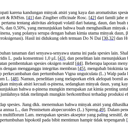
lopati karena kandungan minyak atsiri yang kaya dan aromatisitas spe
Burtt & RMSm. [
41
] dan Zingiber officinale Rosc. [
42
] dari famili jahe
n pertama tentang aktivitas alelopati volatil dari batang, daun, dan b
0%, dan 0,50%, yang menunjukkan bahwa buah menghasilkan minyak at
α-pinena, yang polanya serupa dengan bahan kimia utama minyak daun, β
roksigenasi). Hasil ini didukung oleh temuan Do N Dai [
30
,
32
] dan H
buhan tanaman dari senyawa-senyawa utama ini pada spesies lain. Sha
dis L. pada konsentrasi 1,0 μL [
43
], dan penelitian lain menunjukk
tan pembentukan spesies oksigen reaktif [
44
]. Beberapa laporan men
sis dengan mengganggu integritas membran [
45
], mengubah biokimia ta
 perkecambahan dan pertumbuhan Vigna unguiculata (L.) Walp pada k
um L. [
48
]. Namun, penelitian yang melaporkan efek alelopati bornil ase
gkan minyak atsiri kecuali α-pinena, sedangkan minyak daun, yang kaya
unjukkan bahwa α-pinena mungkin merupakan zat kimia penting untuk alel
mlahnya tidak melimpah mungkin berkontribusi terhadap produksi efek
rhadap spesies. Jiang dkk. menemukan bahwa minyak atsiri yang dihasil
a annua L., dan Pennisetum alopecuroides (L.) Spreng.
49
]. Dalam pene
ium multiflorum Lam. merupakan spesies akseptor yang paling sensitif,
pertumbuhan hipokotil pada bibit mentimun hampir tidak terpengaruh [