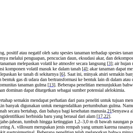
ung, positif atau negatif oleh satu spesies tanaman terhadap spesies t
rnya melalui penguapan, pencucian daun, eksudasi akar, dan dekomposi
anaman melepaskan volatil ke atmosfer secara langsung [
3
]; air huja
nsi komponen volatil masuk ke dalam tanah [
4
]; akar tanaman dapat me
paskan ke tanah di sekitarnya [
6
]. Saat ini, minyak atsiri semakin 
bentuk gas di udara dan bertransformasi ke bentuk lain di dalam atau di
komunitas tanaman gulma [
13
]. Beberapa penelitian menunjukkan bahwa
aman dominan dapat ditargetkan sebagai sumber potensial alelokimia.
ertahap semakin mendapat perhatian dari para peneliti untuk tujuan meng
akin banyak digunakan untuk mengendalikan pertumbuhan gulma. Namun
anah secara bertahap, dan bahaya bagi kesehatan manusia.
21
Senyawa al
dentifikasi herbisida baru yang berasal dari alam [
17
,
22
].
ahe-jahean, tumbuh hingga ketinggian 1,2–3,0 m di bawah naungan poh
kering A. villosum merupakan jenis rempah yang umum karena rasanya
it gastrointestinal. Beberapa penelitian telah melaporkan bahwa min