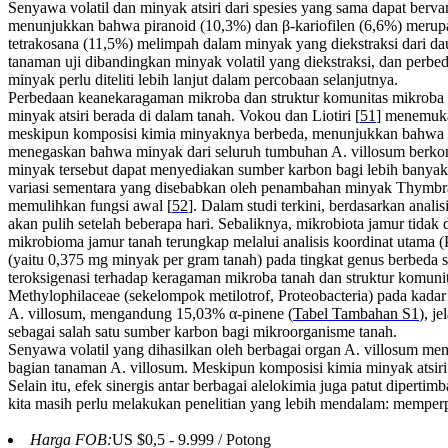
Senyawa volatil dan minyak atsiri dari spesies yang sama dapat bervar
menunjukkan bahwa piranoid (10,3%) dan β-kariofilen (6,6%) merupa
tetrakosana (11,5%) melimpah dalam minyak yang diekstraksi dari da
tanaman uji dibandingkan minyak volatil yang diekstraksi, dan perbed
minyak perlu diteliti lebih lanjut dalam percobaan selanjutnya.
Perbedaan keanekaragaman mikroba dan struktur komunitas mikroba da
minyak atsiri berada di dalam tanah. Vokou dan Liotiri [
51
] menemuka
meskipun komposisi kimia minyaknya berbeda, menunjukkan bahwa mi
menegaskan bahwa minyak dari seluruh tumbuhan A. villosum berkon
minyak tersebut dapat menyediakan sumber karbon bagi lebih banyak
variasi sementara yang disebabkan oleh penambahan minyak Thymbra 
memulihkan fungsi awal [
52
]. Dalam studi terkini, berdasarkan anal
akan pulih setelah beberapa hari. Sebaliknya, mikrobiota jamur tidak 
mikrobioma jamur tanah terungkap melalui analisis koordinat utama
(yaitu 0,375 mg minyak per gram tanah) pada tingkat genus berbeda s
teroksigenasi terhadap keragaman mikroba tanah dan struktur komunit
Methylophilaceae (sekelompok metilotrof, Proteobacteria) pada kadar
A. villosum, mengandung 15,03% α-pinene (
Tabel Tambahan S1
), j
sebagai salah satu sumber karbon bagi mikroorganisme tanah.
Senyawa volatil yang dihasilkan oleh berbagai organ A. villosum mem
bagian tanaman A. villosum. Meskipun komposisi kimia minyak atsiri te
Selain itu, efek sinergis antar berbagai alelokimia juga patut diper
kita masih perlu melakukan penelitian yang lebih mendalam: memperp
Harga FOB:
US $0,5 - 9.999 / Potong