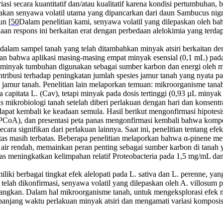
iasi secara kuantitatif dan/atau kualitatif karena kondisi pertumbuhan
kan senyawa volatil utama yang dipancarkan dari daun Sambucus nigr
un [
50
Dalam penelitian kami, senyawa volatil yang dilepaskan oleh bah
aan respons ini berkaitan erat dengan perbedaan alelokimia yang terda
lam sampel tanah yang telah ditambahkan minyak atsiri berkaitan den
n bahwa aplikasi masing-masing empat minyak esensial (0,1 mL) pada t
nyak tumbuhan digunakan sebagai sumber karbon dan energi oleh mikro
tribusi terhadap peningkatan jumlah spesies jamur tanah yang nyata 
 jamur tanah. Penelitian lain melaporkan temuan: mikroorganisme tana
capitata L. (Cav), tetapi minyak pada dosis tertinggi (0,93 µL miny
isis mikrobiologi tanah setelah diberi perlakuan dengan hari dan konsen
dapat kembali ke keadaan semula. Hasil berikut mengonfirmasi hipotesis
 (PCoA), dan presentasi peta panas mengonfirmasi kembali bahwa komp
ecara signifikan dari perlakuan lainnya. Saat ini, penelitian tentang
as masih terbatas. Beberapa penelitian melaporkan bahwa α-pinene men
 air rendah, memainkan peran penting sebagai sumber karbon di tanah y
elas meningkatkan kelimpahan relatif Proteobacteria pada 1,5 mg/mL
iliki berbagai tingkat efek alelopati pada L. sativa dan L. perenne, y
lah dikonfirmasi, senyawa volatil yang dilepaskan oleh A. villosum pad
timbangkan. Dalam hal mikroorganisme tanah, untuk mengeksplorasi efek
anjang waktu perlakuan minyak atsiri dan mengamati variasi komposisi