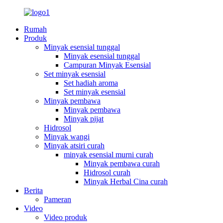
Rumah
Produk
Minyak esensial tunggal
Minyak esensial tunggal
Campuran Minyak Esensial
Set minyak esensial
Set hadiah aroma
Set minyak esensial
Minyak pembawa
Minyak pembawa
Minyak pijat
Hidrosol
Minyak wangi
Minyak atsiri curah
minyak esensial murni curah
Minyak pembawa curah
Hidrosol curah
Minyak Herbal Cina curah
Berita
Pameran
Video
Video produk