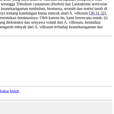
p serangga Tribolium castaneum (Herbst) dan Lasioderma serricorne
 keanekaragaman tumbuhan, biomassa, serasah dan nutrisi tanah di
nya tentang kandungan kimia minyak atsiri A. villosum [
30
,
31
,
32
],
nentukan dominasinya. Oleh karena itu, kami berencana untuk: (i)
ng diekstraksi dan senyawa volatil dari A. villosum, kemudian
al pengaruh minyak dari A. villosum terhadap keanekaragaman dan
mbakar buluh