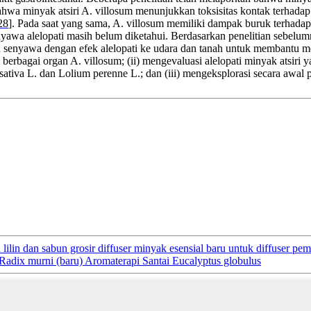
ahwa minyak atsiri A. villosum menunjukkan toksisitas kontak terhada
28
]. Pada saat yang sama, A. villosum memiliki dampak buruk terhadap
nyawa alelopati masih belum diketahui. Berdasarkan penelitian sebelum
 senyawa dengan efek alelopati ke udara dan tanah untuk membantu me
rbagai organ A. villosum; (ii) mengevaluasi alelopati minyak atsiri ya
a sativa L. dan Lolium perenne L.; dan (iii) mengeksplorasi secara aw
lilin dan sabun grosir diffuser minyak esensial baru untuk diffuser pe
 Radix murni (baru) Aromaterapi Santai Eucalyptus globulus