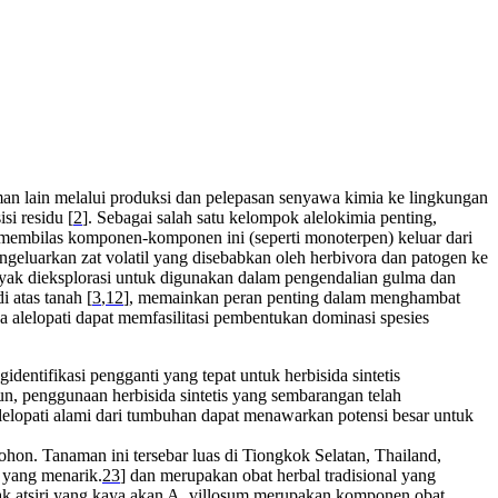
anaman lain melalui produksi dan pelepasan senyawa kimia ke lingkungan
si residu [
2
]. Sebagai salah satu kelompok alelokimia penting,
n membilas komponen-komponen ini (seperti monoterpen) keluar dari
ngeluarkan zat volatil yang disebabkan oleh herbivora dan patogen ke
banyak dieksplorasi untuk digunakan dalam pengendalian gulma dan
 atas tanah [
3
,
12
], memainkan peran penting dalam menghambat
 alelopati dapat memfasilitasi pembentukan dominasi spesies
identifikasi pengganti yang tepat untuk herbisida sintetis
, penggunaan herbisida sintetis yang sembarangan telah
elopati alami dari tumbuhan dapat menawarkan potensi besar untuk
on. Tanaman ini tersebar luas di Tiongkok Selatan, Thailand,
 yang menarik.
23
] dan merupakan obat herbal tradisional yang
yak atsiri yang kaya akan A. villosum merupakan komponen obat