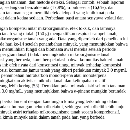
, bagian tanaman, dan metode deteksi. Sebagai contoh, sebuah laporan
a, sedangkan benzaldehida (17,8%), α-bulnesena (16,6%), dan
an tanaman segar memiliki efek alelopati yang lebih kuat pada
pat dalam kedua sediaan. Perbedaan pasti antara senyawa volatil dan
gan kompetisi antar mikroorganisme, efek toksik, dan lamanya
anah yang diolah (150 g) mengaktifkan respirasi sampel tanah,
organisme tanah yang ada. Data yang diperoleh dari penelitian ini
pada hari ke-14 setelah penambahan minyak, yang menunjukkan bahwa
h memulihkan fungsi dan biomassa awal mereka setelah periode
ak per gram tanah) tidak memungkinkan mikroorganisme tanah
trasi yang berbeda, kami berspekulasi bahwa komunitas bakteri tanah
 ini: efek nyata dari konsentrasi tinggi minyak terhadap komposisi
osisi komunitas jamur tanah yang diberi perlakuan minyak 3,0 mg/mL
 efek penambahan hidrokarbon monoterpena atau monoterpena
ingkatkan aktivitas mikroba tanah dan kelimpahan relatif
ang lebih kering [
53
]. Demikian pula, minyak atsiri seluruh tanaman
 dan 3,0 mg/mL, yang menunjukkan bahwa α-pinene mungkin bertindak
ang berkaitan erat dengan kandungan kimia yang terkandung dalam
a suhu ruangan belum diketahui, sehingga perlu diteliti lebih lanjut.
 minyak atsiri terhadap mikroorganisme tanah secara komprehensif,
 kimia minyak atsiri dalam tanah pada hari yang berbeda.