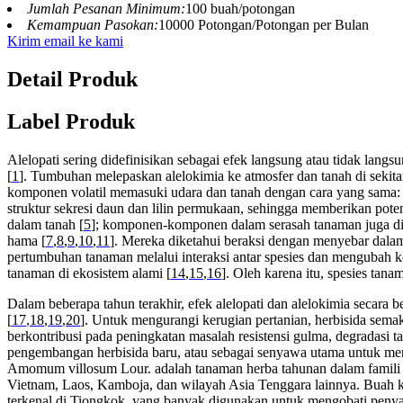
Jumlah Pesanan Minimum:
100 buah/potongan
Kemampuan Pasokan:
10000 Potongan/Potongan per Bulan
Kirim email ke kami
Detail Produk
Label Produk
Alelopati sering didefinisikan sebagai efek langsung atau tidak langs
[
1
]. Tumbuhan melepaskan alelokimia ke atmosfer dan tanah di sekita
komponen volatil memasuki udara dan tanah dengan cara yang sama: t
struktur sekresi daun dan lilin permukaan, sehingga memberikan pote
dalam tanah [
5
]; komponen-komponen dalam serasah tanaman juga dile
hama [
7
,
8
,
9
,
10
,
11
]. Mereka diketahui beraksi dengan menyebar dalam 
pertumbuhan tanaman melalui interaksi antar spesies dan mengubah 
tanaman di ekosistem alami [
14
,
15
,
16
]. Oleh karena itu, spesies tan
Dalam beberapa tahun terakhir, efek alelopati dan alelokimia secara b
[
17
,
18
,
19
,
20
]. Untuk mengurangi kerugian pertanian, herbisida sem
berkontribusi pada peningkatan masalah resistensi gulma, degradasi t
pengembangan herbisida baru, atau sebagai senyawa utama untuk mengi
Amomum villosum Lour. adalah tanaman herba tahunan dalam famili j
Vietnam, Laos, Kamboja, dan wilayah Asia Tenggara lainnya. Buah 
terkenal di Tiongkok, yang banyak digunakan untuk mengobati penyak