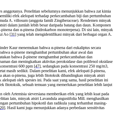
sies anggotanya. Penelitian sebelumnya menunjukkan bahwa zat kimia
 memiliki efek alelopati terhadap perkecambahan biji dan pertumbuhan
uah muda A. villosum (anggota famili Zingiberaceae). Rendemen minyak
siri dalam jumlah lebih besar daripada batang dan daun. Komponen
-pinena dan α-pinena (hidrokarbon monoterpena). Di sisi lain, minyak
ui Ao [
31
] yang telah mengidentifikasi minyak dari berbagai organ A.
linder Kaur menemukan bahwa α-pinena dari eukaliptus secara
an bahwa α-pinene menghambat pertumbuhan akar awal dan
yatakan bahwa β-pinene menghambat perkecambahan dan
naman dan meningkatkan aktivitas peroksidase dan polifenol oksidase
onsentrasi 600 ppm [
47
], sedangkan pada konsentrasi 250 mg/m3,
tat masih sedikit. Dalam penelitian kami, efek alelopati β-pinena,
 akan α-pinena, juga lebih fitotoksik dibandingkan minyak atsiri
opati oleh spesies ini. Pada saat yang sama, hasil penelitian ini
 fitotoksik, sebuah temuan yang memerlukan penelitian lebih lanjut
kan oleh Artemisia sieversiana memberikan efek yang lebih kuat pada
litian lain, minyak atsiri Lavandula angustifolia Mill. menghasilkan
 dengan pertumbuhan hipokotil dan radikula yang terhambat masing-
20
]. Hasil kami juga menunjukkan adanya perbedaan sensitivitas