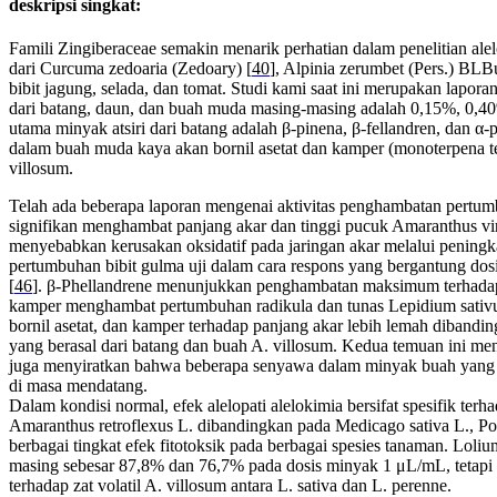
deskripsi singkat:
Famili Zingiberaceae semakin menarik perhatian dalam penelitian ale
dari Curcuma zedoaria (Zedoary) [
40
], Alpinia zerumbet (Pers.) BL
bibit jagung, selada, dan tomat. Studi kami saat ini merupakan lapora
dari batang, daun, dan buah muda masing-masing adalah 0,15%, 0,4
utama minyak atsiri dari batang adalah β-pinena, β-fellandren, dan 
dalam buah muda kaya akan bornil asetat dan kamper (monoterpena te
villosum.
Telah ada beberapa laporan mengenai aktivitas penghambatan pertum
signifikan menghambat panjang akar dan tinggi pucuk Amaranthus viri
menyebabkan kerusakan oksidatif pada jaringan akar melalui peningka
pertumbuhan bibit gulma uji dalam cara respons yang bergantung do
[
46
]. β-Phellandrene menunjukkan penghambatan maksimum terhadap
kamper menghambat pertumbuhan radikula dan tunas Lepidium sativ
bornil asetat, dan kamper terhadap panjang akar lebih lemah dibandin
yang berasal dari batang dan buah A. villosum. Kedua temuan ini men
juga menyiratkan bahwa beberapa senyawa dalam minyak buah yang ju
di masa mendatang.
Dalam kondisi normal, efek alelopati alelokimia bersifat spesifik te
Amaranthus retroflexus L. dibandingkan pada Medicago sativa L., Po
berbagai tingkat efek fitotoksik pada berbagai spesies tanaman. Lol
masing sebesar 87,8% dan 76,7% pada dosis minyak 1 μL/mL, tetapi 
terhadap zat volatil A. villosum antara L. sativa dan L. perenne.