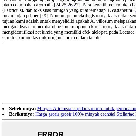
utama dan bahan aromatik [
24
,
25
,
26
,
27
]. Para peneliti menemukan b
(Fabricius), dan toksisitas fumigan yang kuat terhadap T. castaneum [
hutan hujan primer [
29
]. Namun, peran ekologis minyak atsiri dan se
tujuan kami adalah untuk menyelidiki apakah A. villosum melepaskan
menganalisis dan membandingkan komponen kimia minyak atsiri dari be
mengidentifikasi zat kimia yang memiliki efek alelopati pada Lactuc
struktur komunitas mikroorganisme di dalam tanah.
Sebelumnya:
Minyak Artemisia capillaris murni untuk pembuatan 
Berikutnya:
Harga grosir grosir 100% minyak esensial Stellariae