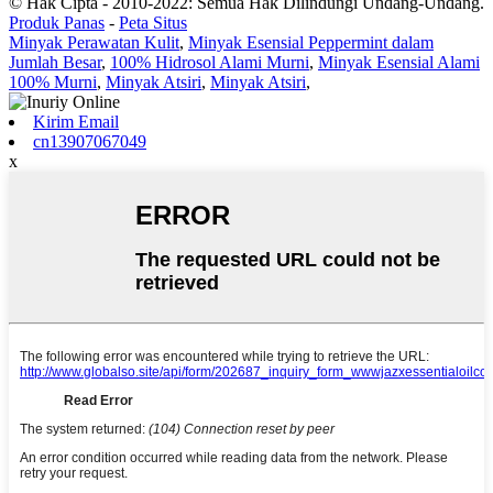
© Hak Cipta - 2010-2022: Semua Hak Dilindungi Undang-Undang.
Produk Panas
-
Peta Situs
Minyak Perawatan Kulit
,
Minyak Esensial Peppermint dalam
Jumlah Besar
,
100% Hidrosol Alami Murni
,
Minyak Esensial Alami
100% Murni
,
Minyak Atsiri
,
Minyak Atsiri
,
Kirim Email
cn13907067049
x