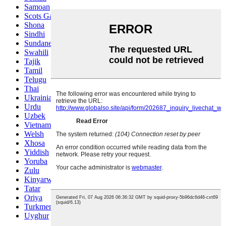
Samoan
Scots Gaelic
Shona
Sindhi
Sundanese
Swahili
Tajik
Tamil
Telugu
Thai
Ukrainian
Urdu
Uzbek
Vietnamese
Welsh
Xhosa
Yiddish
Yoruba
Zulu
Kinyarwanda
Tatar
Oriya
Turkmen
Uyghur