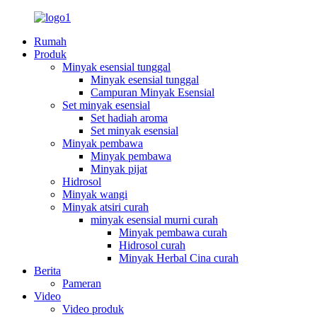
Rumah
Produk
Minyak esensial tunggal
Minyak esensial tunggal
Campuran Minyak Esensial
Set minyak esensial
Set hadiah aroma
Set minyak esensial
Minyak pembawa
Minyak pembawa
Minyak pijat
Hidrosol
Minyak wangi
Minyak atsiri curah
minyak esensial murni curah
Minyak pembawa curah
Hidrosol curah
Minyak Herbal Cina curah
Berita
Pameran
Video
Video produk