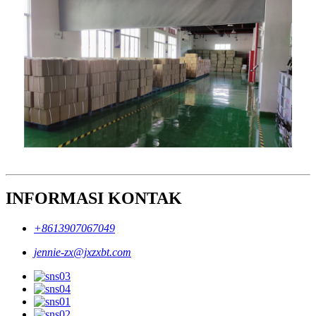
INFORMASI KONTAK
+8613907067049
jennie-zx@jxzxbt.com